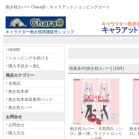
抱き枕カバー Chara@：キャラアットショッピングカート
キャラクター抱き枕関連販売ショップ
HOME
ショッピングを続ける
購入手続きへ進む
検索条件[抱き枕カバー] [10件]
商品カテゴリー
全商品
抱き枕本体
抱き枕本体装着用パッド
抱き枕カバー
お問合せ
お問合せ
抱き枕カバー「天気雨白（シ
抱き
購入方法
ロ）第一弾」ライクトロンリ
ロ）
ッチ版