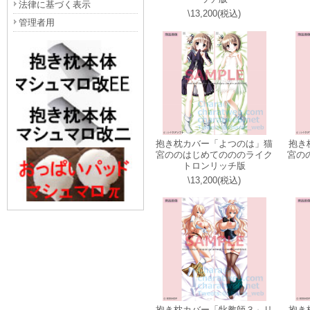
法律に基づく表示
\13,200(税込)
管理者用
抱き枕カバー「よつのは」猫
抱き
宮ののはじめてのののライク
宮の
トロンリッチ版
\13,200(税込)
抱き枕カバー「牝教師３」リ
抱き